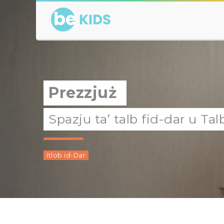
Prezzjuż
Spazju ta’ talb fid-dar u Ta
Itlob id-Dar