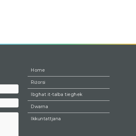
Home
Riżorsi
Kunjom
Ibgħat it-talba tiegħek
Dwarna
Ikkuntattjana