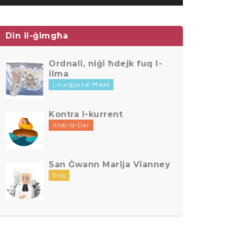
Din il-ġimgħa
Ordnali, niġi ħdejk fuq l-
ilma
Liturġija tal-Ħadd
Kontra l-kurrent
Itlob id-Dar
San Ġwann Marija Vianney
Eroj