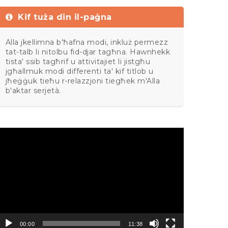
Kif tuża din il-paġna
Alla jkellimna b'ħafna modi, inkluż permezz
tat-talb li nitolbu fid-djar tagħna. Hawnhekk
tista' ssib tagħrif u attivitajiet li jistgħu
jgħallmuk modi differenti ta' kif titlob u
jħeġġuk tieħu r-relazzjoni tiegħek m'Alla
b'aktar serjetà.
ideo
layer
00:00
11:38