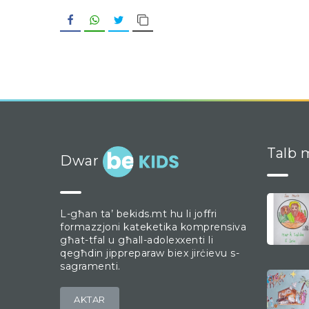
Facebook
WhatsApp
Twitter
Copy Link
Talb m
Dwar
L-għan ta’ bekids.mt hu li joffri
formazzjoni kateketika komprensiva
għat-tfal u għall-adolexxenti li
qegħdin jippreparaw biex jirċievu s-
sagramenti.
AKTAR