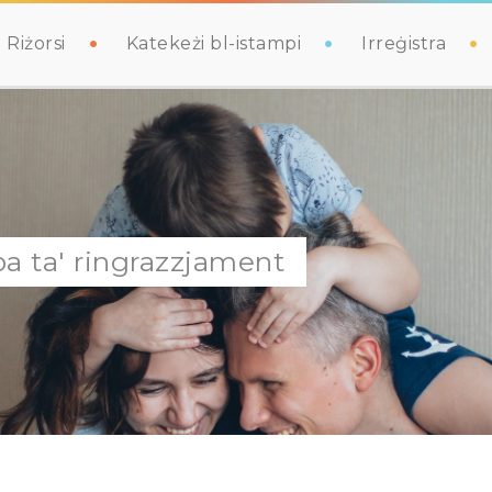
Riżorsi
Katekeżi bl-istampi
Irreġistra
lba ta' ringrazzjament