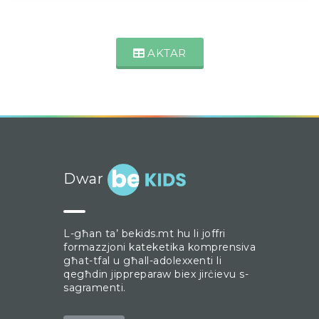
AKTAR
Dwar
L-għan ta’ bekids.mt hu li joffri
formazzjoni kateketika komprensiva
għat-tfal u għall-adolexxenti li
qegħdin jippreparaw biex jirċievu s-
sagramenti.