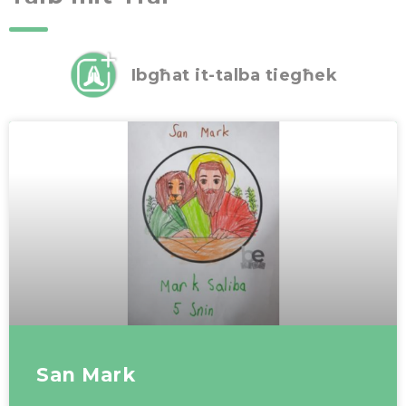
Ibgħat it-talba tiegħek
San Mark