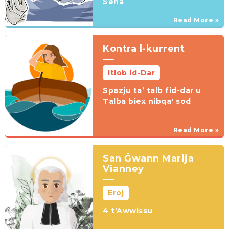
Sena
Read More »
Kontra l-kurrent
Itlob id-Dar
Spazju ta’ talb fid-dar u
Talba biex nibqa' sod
Read More »
San Ġwann Marija
Vianney
Eroj
4 t’Awwissu