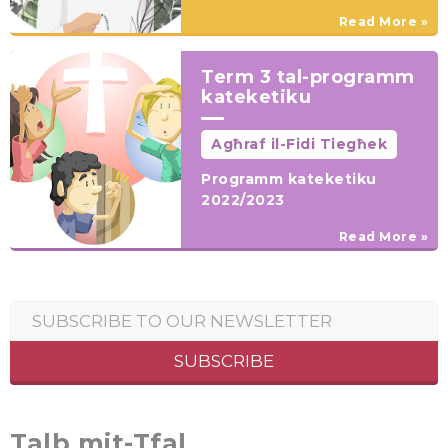
Read More »
Term 3 tal-programm
kateketiku
Agħraf il-Fidi Tiegħek
Programm kateketiku
2022/2023
Read More »
Talb mit-Tfal