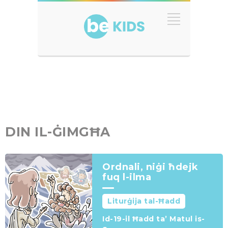
DIN IL-ĠIMGĦA
Ordnali, niġi ħdejk
fuq l-ilma
Liturġija tal-Ħadd
Id-19-il Ħadd ta’ Matul is-