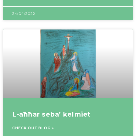
24/04/2022
L-aħħar seba’ kelmiet
CHECK OUT BLOG »