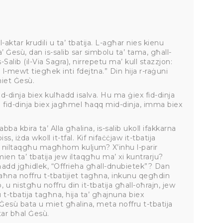
aktar krudili u ta’ tbatija. L-agħar nies kienu
 Ġesù, dan is-salib sar simbolu ta’ tama, għall-
s-Salib (il-Via Sagra), nirrepetu ma’ kull stazzjon:
-mewt tiegħek inti fdejtna.” Din hija r-raġuni
miet Ġesù.
id-dinja biex kulħadd isalva. Hu ma ġiex fid-dinja
u fid-dinja biex jagħmel ħaqq mid-dinja, imma biex
abba kbira ta’ Alla għalina, is-salib ukoll ifakkarna
s, iżda wkoll it-tfal. Kif nifaċċjaw it-tbatija
li niltaqgħu magħhom kuljum? X’inhu l-parir
en ta’ tbatija jew iltaqgħu ma’ xi kuntrarju?
 ħadd jgħidlek, “Offrieha għall-dnubietek”? Dan
aħna noffru t-tbatijiet tagħna, inkunu qegħdin
 u nistgħu noffru din it-tbatija għall-oħrajn, jew
u t-tbatija tagħna, hija ta’ għajnuna biex
Ġesù bata u miet għalina, meta noffru t-tbatija
tar bħal Ġesù.