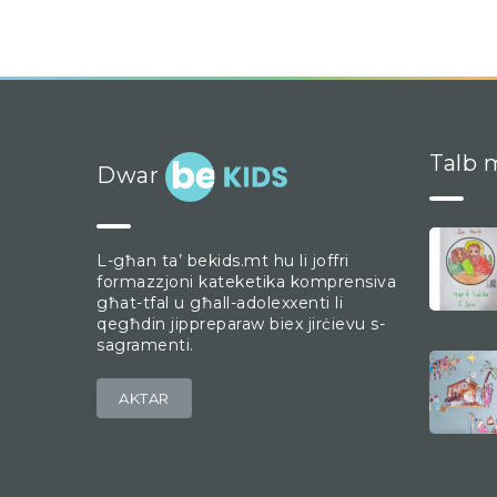
Talb m
Dwar
L-għan ta’ bekids.mt hu li joffri
formazzjoni kateketika komprensiva
għat-tfal u għall-adolexxenti li
qegħdin jippreparaw biex jirċievu s-
sagramenti.
AKTAR