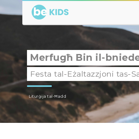
Merfugħ Bin il-bnie
Festa tal-Eżaltazzjoni tas-
Liturġija tal-Ħadd