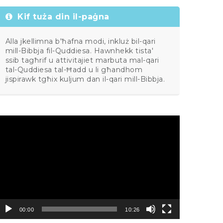
Kif tuża din il-paġna
Alla jkellimna b'ħafna modi, inkluż bil-qari
mill-Bibbja fil-Quddiesa. Hawnhekk tista'
ssib tagħrif u attivitajiet marbuta mal-qari
tal-Quddiesa tal-Ħadd u li għandhom
jispirawk tgħix kuljum dan il-qari mill-Bibbja.
ideo
layer
00:00
10:26