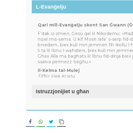
L-Evanġelju
Qari mill-Evanġelju skont San Ġwann (Ġw
F’dak iż-żmien, Ġesù qal lil Nikodemu: «Ħadd
niżel mis-sema. U kif Mosè rafa’ s-serp fid-d
bniedem, biex kull min jemmen fih ikollu l-ħ
li ta lil Ibnu l-waħdieni, biex kull min jemmen 
Għax Alla ma bagħatx lil Ibnu fid-dinja bie
ssalva permezz tiegħu.»
Il-Kelma tal-Mulej
Tifħir lilek Kristu
Istruzzjonijiet u għan
Facebook
WhatsApp
Twitter
Copy Link