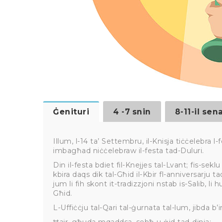
Ġenituri
4 -7 snin
8-11-il sen
Illum, l-14 ta’ Settembru, il-Knisja tiċċelebra 
imbagħad niċċelebraw il-festa tad-Duluri.
Din il-festa bdiet fil-Knejjes tal-Lvant; fis-se
kbira daqs dik tal-Għid il-Kbir fl-anniversarju ta
jum li fih skont it-tradizzjoni nstab is-Salib, li 
Għid.
L-Uffiċċju tal-Qari tal-ġurnata tal-lum, jibda b’i