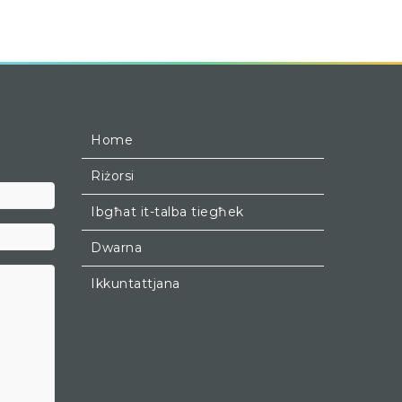
Home
Riżorsi
Kunjom
Ibgħat it-talba tiegħek
Dwarna
Ikkuntattjana