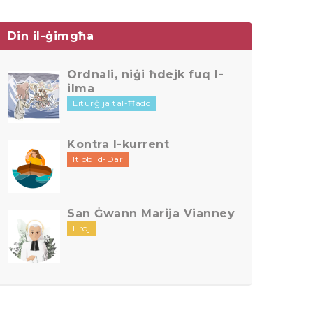
Din il-ġimgħa
Ordnali, niġi ħdejk fuq l-
ilma
Liturġija tal-Ħadd
Kontra l-kurrent
Itlob id-Dar
San Ġwann Marija Vianney
Eroj