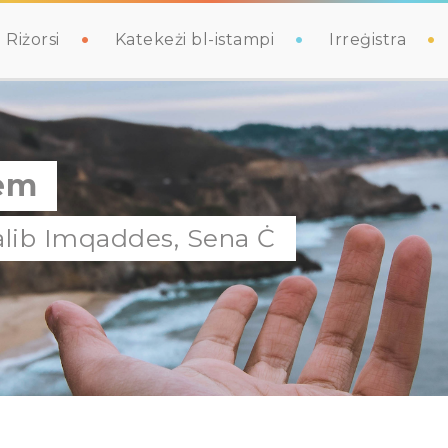
Riżorsi
Katekeżi bl-istampi
Irreġistra
dem
Salib Imqaddes, Sena Ċ