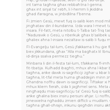
Ħajr, għuda mqaddsa, sebħ u ġid tad-dinja;
int tama tagħna għax rebbaħtna l-ġenna;
għax int sinjal ta’ rebħ, li l-hemm li jkiddna
għad ifarraġna, w jinbidlilna f’benna.
Fi żmien Ġesù, mewt fuq is-salib kien mod mill-
jingħataw din il-kundanna. Iżda wara l-mewt ta’
insara. Fil-fatt, meta nitolbu t-Talba tat-Triq ta
“Nadurawk o Ġesù, u nberkuk għax b’salibek u l
għaliex aħna l-insara neżaltaw is-salib li fuqu 
Fl-Evanġelju tal-lum, Ġesù jfakkarna li hu ġie f
biex jikkundana, għax “Alla ma bagħatx lil Ibn
id-dinja ssalva permezz tiegħu.”
Minbarra li din il-festa tal-lum, tfakkarna fl-imħ
fit-tbatija. Kulħadd ibagħti, mhux aħna l-kbar bis
tagħna, anke dawk is-sagrifiċċji żgħar u kbar 
tagħna, lit-tfal meta huma għaddejjin minn żmi
Għandna noffru dawn is-sagrifiċċji. Tiftakar xi
mhux kliem fieraħ, iżda li jagħmel sens. Meta 
ningħaqdu mas-sagrifiċċju ta’ Ġesù fuq is-salib,
anke għalina biex insiru persuni aħjar. Li noffr
jirnexxielna ngħaddu żmien diffiċli u mudlam. 
tagħna għall-oħrajn, inkunu qegħdin insiru ak