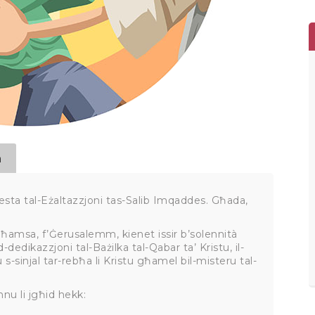
a
l-festa tal-Eżaltazzjoni tas-Salib Imqaddes. Għada,
klu ħamsa, f’Ġerusalemm, kienet issir b’solennità
d-dedikazzjoni tal-Bażilka tal-Qabar ta’ Kristu, il-
hu s-sinjal tar-rebħa li Kristu għamel bil-misteru tal-
nnu li jgħid hekk: