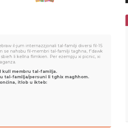
raw il-jum internazzjonali tal-familji diversi fil-15
um se naħsbu fil-membri tal-familji tagħna, f’dawk
sbieħ li kellna flimkien. Per eżempju xi picnic, xi
 vaganza.
l kull membru tal-familja.
u tal-familja/persuni li tgħix magħhom.
tonċina, itlob u ikteb: