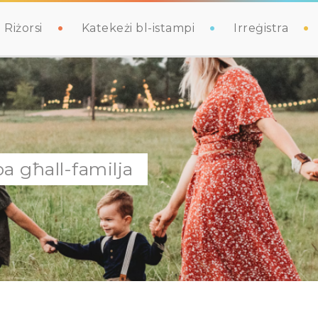
Riżorsi
Katekeżi bl-istampi
Irreġistra
ba għall-familja