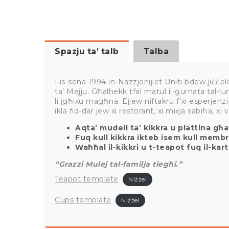
Spazju ta’ talb
Talba
Fis-sena 1994 in-Nazzjonijiet Uniti bdew jiċċeleb
ta’ Mejju. Għalhekk tfal matul il-ġurnata tal-l
li jgħixu magħna. Ejjew niftakru f’xi esperjenzi 
ikla fid-dar jew xi restorant, xi mixja sabiħa, xi
Aqta’ mudell ta’ kikkra u plattina għa
Fuq kull kikkra ikteb isem kull membr
Waħħal il-kikkri u t-teapot fuq il-kar
“Grazzi Mulej tal-familja tiegħi.”
Teapot template
Niżżel
Cups template
Niżżel