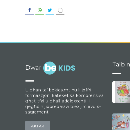
Facebook
WhatsApp
Twitter
Copy Link
Talb m
Dwar
L-għan ta’ bekids.mt hu li joffri
formazzjoni kateketika komprensiva
għat-tfal u għall-adolexxenti li
qegħdin jippreparaw biex jirċievu s-
sagramenti.
AKTAR