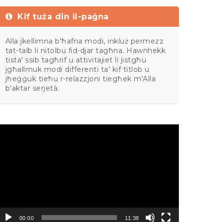
Kif tuża din il-paġna
Alla jkellimna b'ħafna modi, inkluż permezz
tat-talb li nitolbu fid-djar tagħna. Hawnhekk
tista' ssib tagħrif u attivitajiet li jistgħu
jgħallmuk modi differenti ta' kif titlob u
jħeġġuk tieħu r-relazzjoni tiegħek m'Alla
b'aktar serjetà.
ideo
layer
00:00
11:38