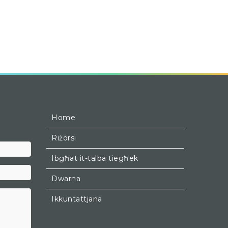
Home
Riżorsi
Kunjom
Ibgħat it-talba tiegħek
Dwarna
Ikkuntattjana