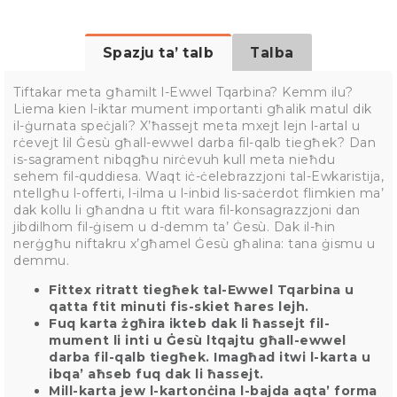
Spazju ta’ talb
Talba
Tiftakar meta għamilt l-Ewwel Tqarbina? Kemm ilu?
Liema kien l-iktar mument importanti għalik matul dik
il-ġurnata speċjali? X’ħassejt meta mxejt lejn l-artal u
rċevejt lil Ġesù għall-ewwel darba fil-qalb tiegħek? Dan
is-sagrament nibqgħu nirċevuh kull meta nieħdu
sehem fil-quddiesa. Waqt iċ-ċelebrazzjoni tal-Ewkaristija,
ntellgħu l-offerti, l-ilma u l-inbid lis-saċerdot flimkien ma’
dak kollu li għandna u ftit wara fil-konsagrazzjoni dan
jibdilhom fil-ġisem u d-demm ta’ Ġesù. Dak il-ħin
nerġgħu niftakru x’għamel Ġesù għalina: tana ġismu u
demmu.
Fittex ritratt tiegħek tal-Ewwel Tqarbina u
qatta ftit minuti fis-skiet ħares lejh.
Fuq karta żgħira ikteb dak li ħassejt fil-
mument li inti u Ġesù ltqajtu għall-ewwel
darba fil-qalb tiegħek. Imagħad itwi l-karta u
ibqa’ aħseb fuq dak li ħassejt.
Mill-karta jew l-kartonċina l-bajda aqta’ forma