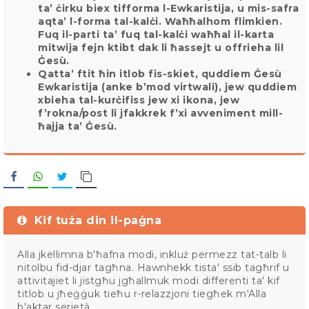
ta’ ċirku biex tifforma l-Ewkaristija, u mis-safra
aqta’ l-forma tal-kalċi. Waħħalhom flimkien.
Fuq il-parti ta’ fuq tal-kalċi waħħal il-karta
mitwija fejn ktibt dak li ħassejt u offrieha lil
Ġesù.
Qatta’ ftit ħin itlob fis-skiet, quddiem Ġesù
Ewkaristija (anke b’mod virtwali), jew quddiem
xbieha tal-kurċifiss jew xi ikona, jew
f’rokna/post li jfakkrek f’xi avveniment mill-
ħajja ta’ Ġesù.
Facebook
WhatsApp
Twitter
Copy Link
Kif tuża din il-paġna
Alla jkellimna b'ħafna modi, inkluż permezz tat-talb li
nitolbu fid-djar tagħna. Hawnhekk tista' ssib tagħrif u
attivitajiet li jistgħu jgħallmuk modi differenti ta' kif
titlob u jħeġġuk tieħu r-relazzjoni tiegħek m'Alla
b'aktar serjetà.