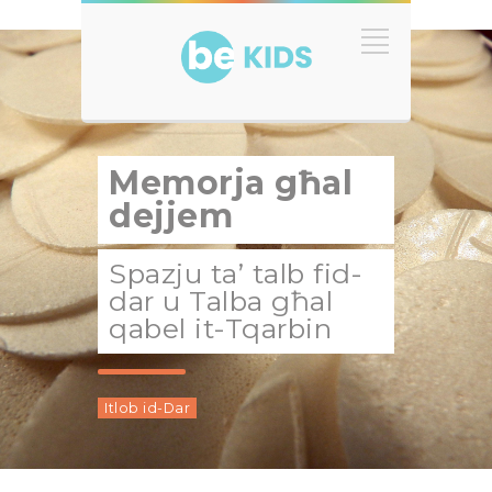
Memorja għal
dejjem
Spazju ta’ talb fid-
dar u Talba għal
qabel it-Tqarbin
Itlob id-Dar