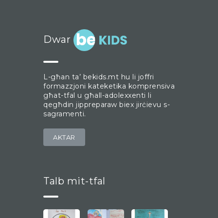
Dwar
L-għan ta’ bekids.mt hu li joffri
formazzjoni kateketika komprensiva
għat-tfal u għall-adolexxenti li
qegħdin jippreparaw biex jirċievu s-
sagramenti.
AKTAR
Talb mit-tfal