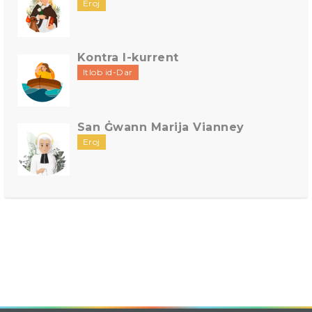
Eroj
Kontra l-kurrent
Itlob id-Dar
San Ġwann Marija Vianney
Eroj