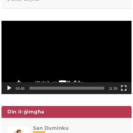
Video
Player
00:00
11:38
Din il-ġimgħa
San Duminku