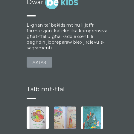
Dwar
L-għan ta’ bekids.mt hu li joffri
formazzjoni kateketika komprensiva
għat-tfal u għall-adolexxenti li
qegħdin jippreparaw biex jirċievu s-
sagramenti.
AKTAR
Talb mit-tfal