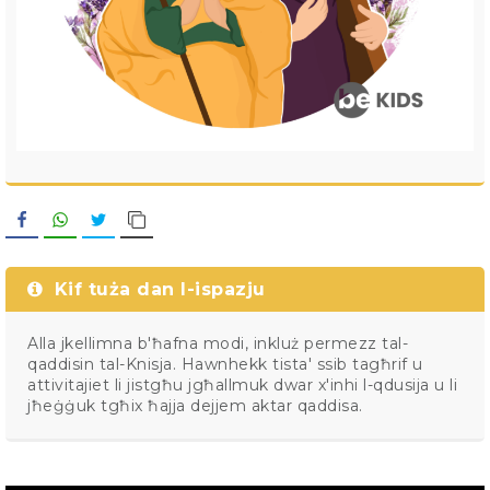
Facebook
WhatsApp
Twitter
Copy Link
Kif tuża dan l-ispazju
Alla jkellimna b'ħafna modi, inkluż permezz tal-
qaddisin tal-Knisja. Hawnhekk tista' ssib tagħrif u
attivitajiet li jistgħu jgħallmuk dwar x'inhi l-qdusija u li
jħeġġuk tgħix ħajja dejjem aktar qaddisa.