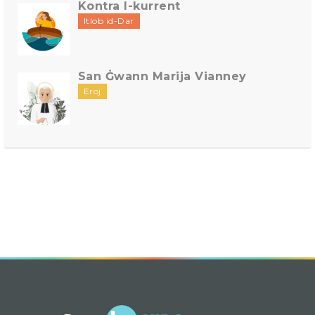
Kontra l-kurrent
Itlob id-Dar
San Ġwann Marija Vianney
Eroj