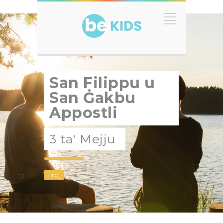
San Filippu u
San Ġakbu
Appostli
3 ta' Mejju
Eroj