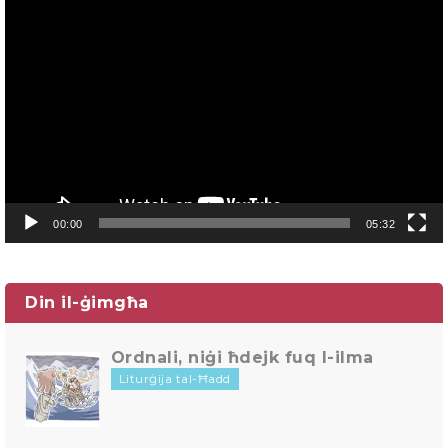
Video
Player
00:00
05:32
Din il-ġimgħa
Ordnali, niġi ħdejk fuq l-ilma
Liturġija tal-Ħadd